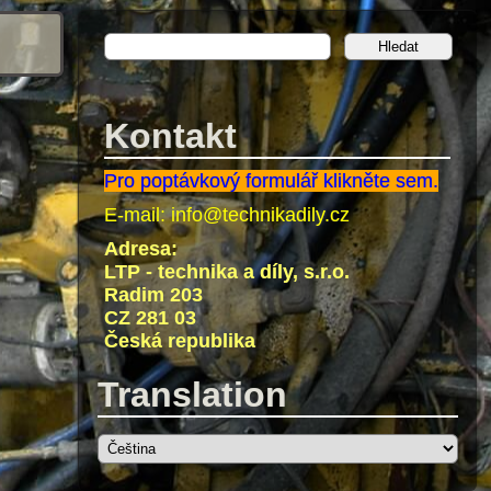
Kontakt
Pro poptávkový formulář klikněte sem.
E-mail:
info@technikadily.cz
Adresa:
LTP - technika a díly, s.r.o.
Radim 203
CZ 281 03
Česká republika
Translation