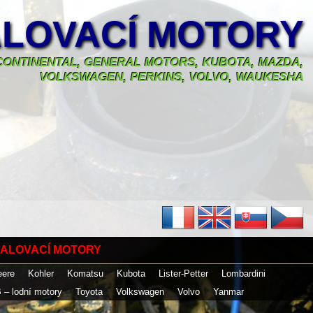
LOVACÍ MOTORY
, CONTINENTAL, GENERAL MOTORS, KUBOTA, MAZDA,
VOLKSWAGEN, PERKINS, VOLVO, WAUKESHA
ALOVACÍ MOTORY
eere
Kohler
Komatsu
Kubota
Lister-Petter
Lombardini
 – lodní motory
Toyota
Volkswagen
Volvo
Yanmar