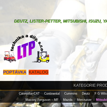
DEUTZ, LISTER-PETTER, MITSUBISHI, ISUZU,
POPTÁVKA
KATALOG
KATEGORIE PRO
Caterpillar-CAT
Continental
Cummins
Deutz
F G Wil
Massey Ferguson – MF
Mazda
Mercruiser
Mitsub