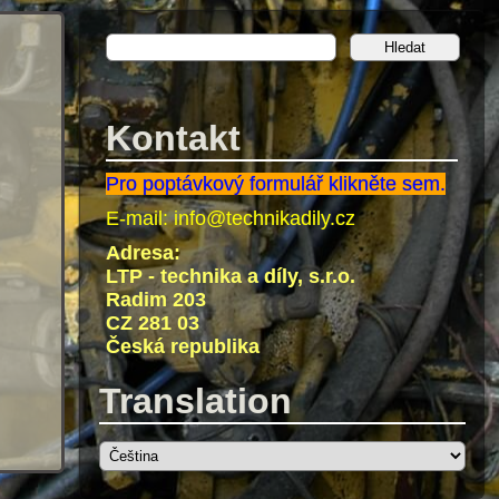
Kontakt
Pro poptávkový formulář klikněte sem.
E-mail:
info@technikadily.cz
Adresa:
LTP - technika a díly, s.r.o.
Radim 203
CZ 281 03
Česká republika
Translation