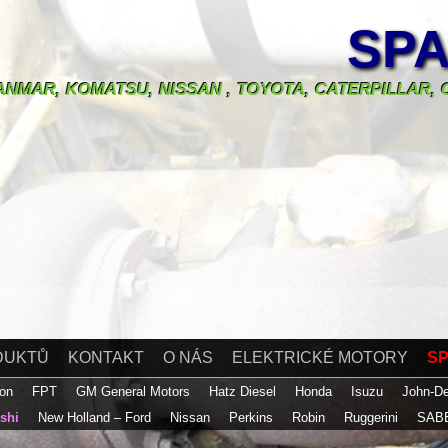
SPA
 YANMAR, KOMATSU, NISSAN , TOYOTA, CATERPILLAR
DUKTŮ
KONTAKT
O NÁS
ELEKTRICKÉ MOTORY
SP
son
FPT
GM General Motors
Hatz Diesel
Honda
Isuzu
John-D
ishi
New Holland – Ford
Nissan
Perkins
Robin
Ruggerini
SAB