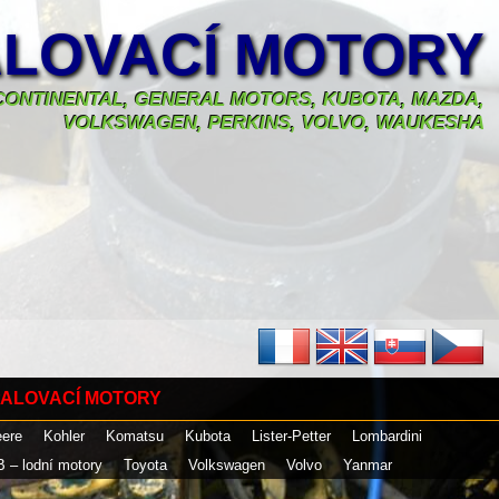
LOVACÍ MOTORY
, CONTINENTAL, GENERAL MOTORS, KUBOTA, MAZDA,
VOLKSWAGEN, PERKINS, VOLVO, WAUKESHA
ALOVACÍ MOTORY
eere
Kohler
Komatsu
Kubota
Lister-Petter
Lombardini
B – lodní motory
Toyota
Volkswagen
Volvo
Yanmar