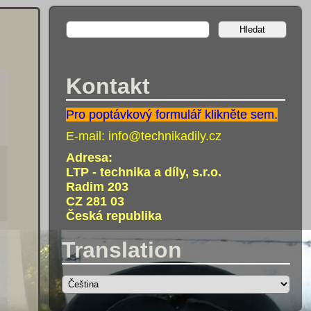
Kontakt
Pro poptávkový formulář klikněte sem.
E-mail:
info@technikadily.cz
Adresa:
LTP - technika a díly, s.r.o.
Radim 203
CZ 281 03
Česká republika
Translation