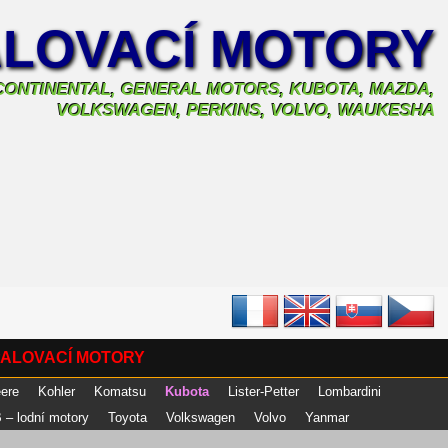
LOVACÍ MOTORY
, CONTINENTAL, GENERAL MOTORS, KUBOTA, MAZDA,
VOLKSWAGEN, PERKINS, VOLVO, WAUKESHA
ALOVACÍ MOTORY
eere
Kohler
Komatsu
Kubota
Lister-Petter
Lombardini
 – lodní motory
Toyota
Volkswagen
Volvo
Yanmar