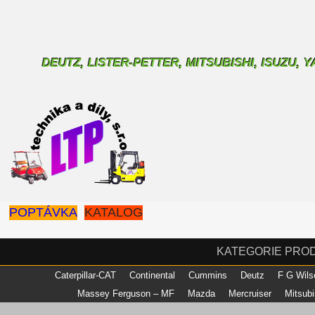
DEUTZ, LISTER-PETTER, MITSUBISHI, ISUZU,
POPTÁVKA
KATALOG
KATEGORIE PRO
Caterpillar-CAT
Continental
Cummins
Deutz
F G Wil
Massey Ferguson – MF
Mazda
Mercruiser
Mitsub