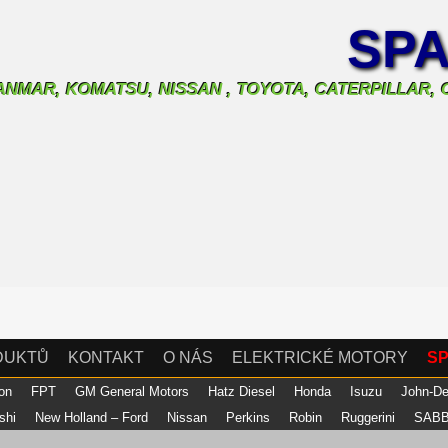
SPA
 YANMAR, KOMATSU, NISSAN , TOYOTA, CATERPILLAR
DUKTŮ
KONTAKT
O NÁS
ELEKTRICKÉ MOTORY
SP
son
FPT
GM General Motors
Hatz Diesel
Honda
Isuzu
John-D
ishi
New Holland – Ford
Nissan
Perkins
Robin
Ruggerini
SABB