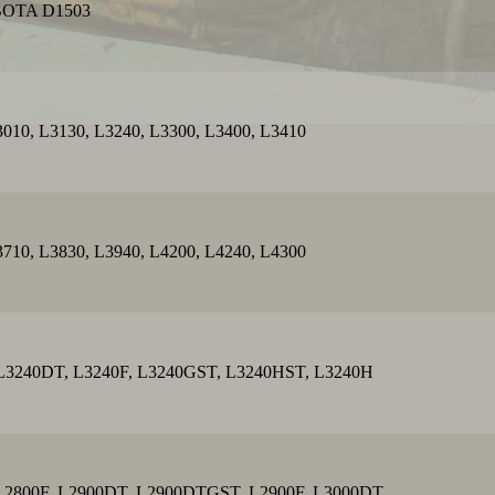
OTA D1503
, L3130, L3240, L3300, L3400, L3410
, L3830, L3940, L4200, L4240, L4300
40DT, L3240F, L3240GST, L3240HST, L3240H
00F, L2900DT, L2900DTGST, L2900F, L3000DT