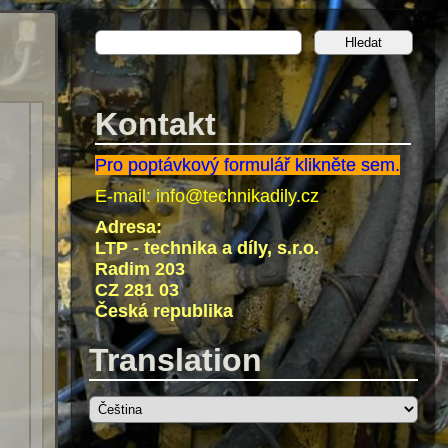
Kontakt
Pro poptávkový formulář klikněte sem.
E-mail:
info@technikadily.cz
Adresa:
LTP - technika a díly, s.r.o.
Radim 203
CZ 281 03
Česká republika
Translation