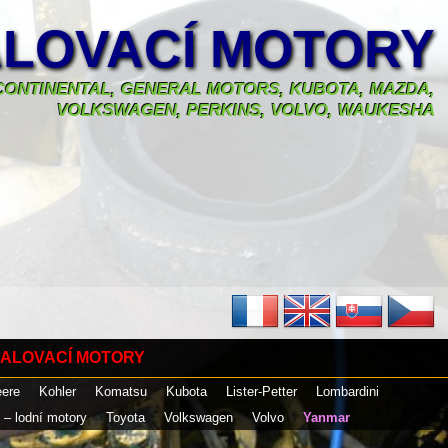
LOVACÍ MOTORY
, CONTINENTAL, GENERAL MOTORS, KUBOTA, MAZDA,
VOLKSWAGEN, PERKINS, VOLVO, WAUKESHA
ALOVACÍ MOTORY
eere
Kohler
Komatsu
Kubota
Lister-Petter
Lombardini
 – lodní motory
Toyota
Volkswagen
Volvo
Yanmar