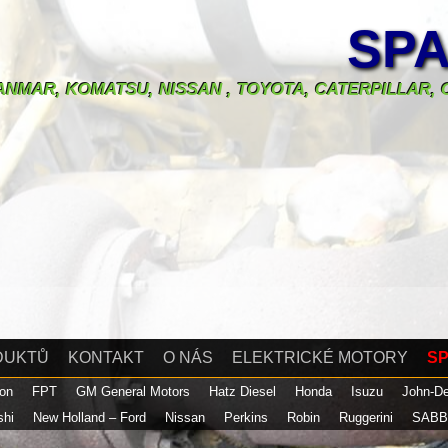
SPA
 YANMAR, KOMATSU, NISSAN , TOYOTA, CATERPILLAR
DUKTŮ
KONTAKT
O NÁS
ELEKTRICKÉ MOTORY
SP
son
FPT
GM General Motors
Hatz Diesel
Honda
Isuzu
John-D
shi
New Holland – Ford
Nissan
Perkins
Robin
Ruggerini
SABB