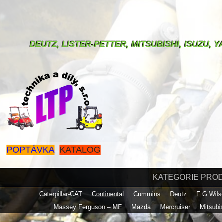
DEUTZ, LISTER-PETTER, MITSUBISHI, ISUZU,
POPTÁVKA
KATALOG
KATEGORIE PRO
Caterpillar-CAT
Continental
Cummins
Deutz
F G Wil
Massey Ferguson – MF
Mazda
Mercruiser
Mitsubi