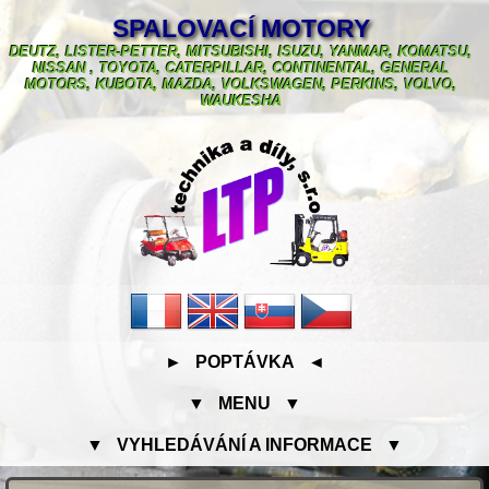
SPALOVACÍ MOTORY
DEUTZ, LISTER-PETTER, MITSUBISHI, ISUZU, YANMAR, KOMATSU,
NISSAN , TOYOTA, CATERPILLAR, CONTINENTAL, GENERAL
MOTORS, KUBOTA, MAZDA, VOLKSWAGEN, PERKINS, VOLVO,
WAUKESHA
► POPTÁVKA ◄
▼ MENU ▼
▼ VYHLEDÁVÁNÍ A INFORMACE ▼