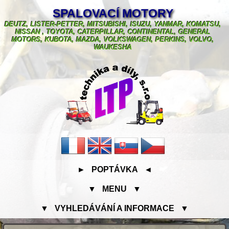
SPALOVACÍ MOTORY
DEUTZ, LISTER-PETTER, MITSUBISHI, ISUZU, YANMAR, KOMATSU,
NISSAN , TOYOTA, CATERPILLAR, CONTINENTAL, GENERAL
MOTORS, KUBOTA, MAZDA, VOLKSWAGEN, PERKINS, VOLVO,
WAUKESHA
► POPTÁVKA ◄
▼ MENU ▼
▼ VYHLEDÁVÁNÍ A INFORMACE ▼