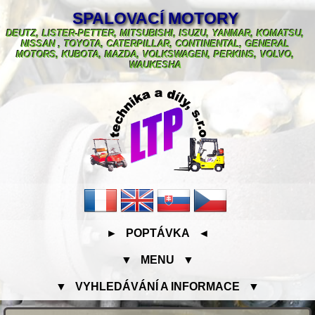
SPALOVACÍ MOTORY
DEUTZ, LISTER-PETTER, MITSUBISHI, ISUZU, YANMAR, KOMATSU,
NISSAN , TOYOTA, CATERPILLAR, CONTINENTAL, GENERAL
MOTORS, KUBOTA, MAZDA, VOLKSWAGEN, PERKINS, VOLVO,
WAUKESHA
► POPTÁVKA ◄
▼ MENU ▼
▼ VYHLEDÁVÁNÍ A INFORMACE ▼