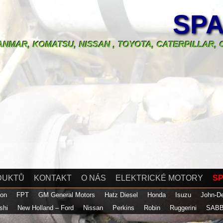
SPA
 YANMAR, KOMATSU, NISSAN , TOYOTA, CATERPILLAR
DUKTŮ
KONTAKT
O NÁS
ELEKTRICKÉ MOTORY
SP
son
FPT
GM General Motors
Hatz Diesel
Honda
Isuzu
John-D
ishi
New Holland – Ford
Nissan
Perkins
Robin
Ruggerini
SABB