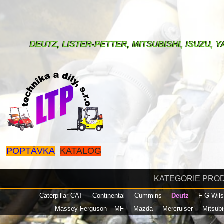
DEUTZ, LISTER-PETTER, MITSUBISHI, ISUZU,
POPTÁVKA
KATALOG
KATEGORIE PRO
Caterpillar-CAT
Continental
Cummins
Deutz
F G Wil
Massey Ferguson – MF
Mazda
Mercruiser
Mitsub