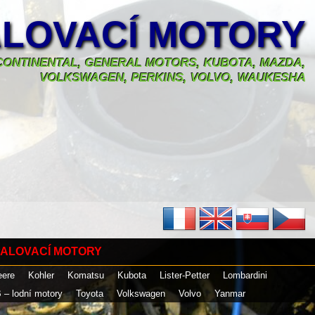
LOVACÍ MOTORY
, CONTINENTAL, GENERAL MOTORS, KUBOTA, MAZDA,
VOLKSWAGEN, PERKINS, VOLVO, WAUKESHA
ALOVACÍ MOTORY
eere
Kohler
Komatsu
Kubota
Lister-Petter
Lombardini
 – lodní motory
Toyota
Volkswagen
Volvo
Yanmar