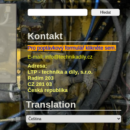
Kontakt
Pro poptávkový formulář klikněte sem.
E-mail:
info@technikadily.cz
Adresa:
LTP - technika a díly, s.r.o.
Radim 203
CZ 281 03
Česká republika
Translation