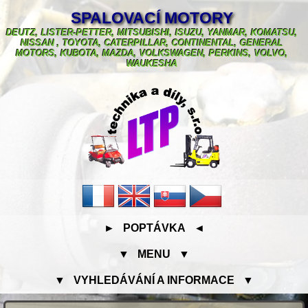
SPALOVACÍ MOTORY
DEUTZ, LISTER-PETTER, MITSUBISHI, ISUZU, YANMAR, KOMATSU,
NISSAN , TOYOTA, CATERPILLAR, CONTINENTAL, GENERAL
MOTORS, KUBOTA, MAZDA, VOLKSWAGEN, PERKINS, VOLVO,
WAUKESHA
► POPTÁVKA ◄
▼ MENU ▼
▼ VYHLEDÁVÁNÍ A INFORMACE ▼