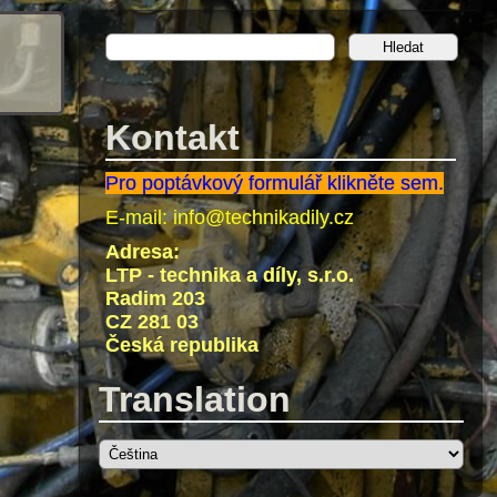
Kontakt
Pro poptávkový formulář klikněte sem.
E-mail:
info@technikadily.cz
Adresa:
LTP - technika a díly, s.r.o.
Radim 203
CZ 281 03
Česká republika
Translation