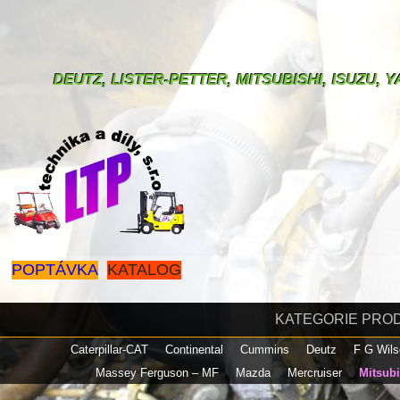
DEUTZ, LISTER-PETTER, MITSUBISHI, ISUZU,
POPTÁVKA
KATALOG
KATEGORIE PRO
Caterpillar-CAT
Continental
Cummins
Deutz
F G Wil
Massey Ferguson – MF
Mazda
Mercruiser
Mitsub