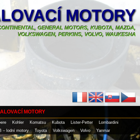
LOVACÍ MOTORY
, CONTINENTAL, GENERAL MOTORS, KUBOTA, MAZDA,
VOLKSWAGEN, PERKINS, VOLVO, WAUKESHA
ALOVACÍ MOTORY
eere
Kohler
Komatsu
Kubota
Lister-Petter
Lombardini
B – lodní motory
Toyota
Volkswagen
Volvo
Yanmar