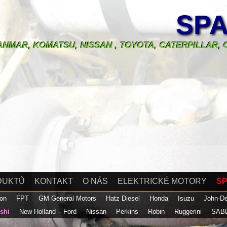
SPA
 YANMAR, KOMATSU, NISSAN , TOYOTA, CATERPILLAR
DUKTŮ
KONTAKT
O NÁS
ELEKTRICKÉ MOTORY
SP
son
FPT
GM General Motors
Hatz Diesel
Honda
Isuzu
John-D
ishi
New Holland – Ford
Nissan
Perkins
Robin
Ruggerini
SAB