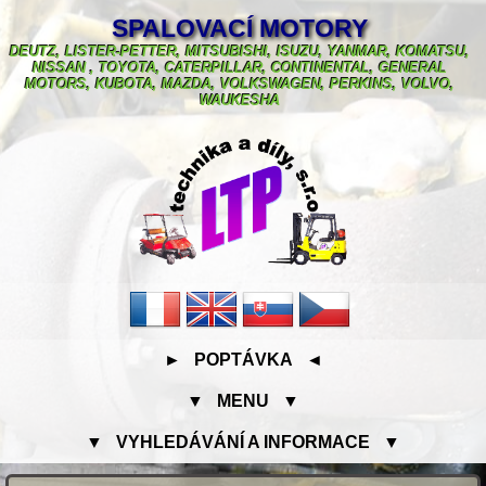
SPALOVACÍ MOTORY
DEUTZ, LISTER-PETTER, MITSUBISHI, ISUZU, YANMAR, KOMATSU,
NISSAN , TOYOTA, CATERPILLAR, CONTINENTAL, GENERAL
MOTORS, KUBOTA, MAZDA, VOLKSWAGEN, PERKINS, VOLVO,
WAUKESHA
► POPTÁVKA ◄
▼ MENU ▼
▼ VYHLEDÁVÁNÍ A INFORMACE ▼