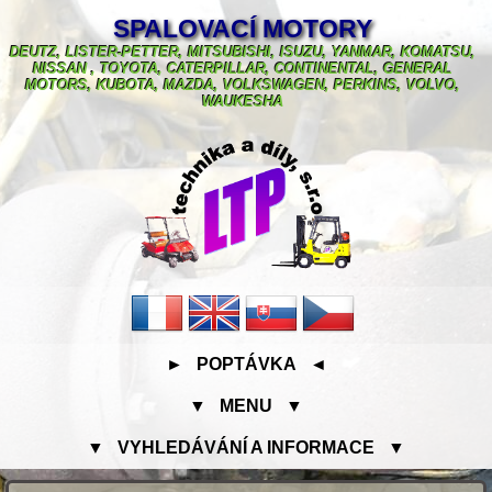
SPALOVACÍ MOTORY
DEUTZ, LISTER-PETTER, MITSUBISHI, ISUZU, YANMAR, KOMATSU,
NISSAN , TOYOTA, CATERPILLAR, CONTINENTAL, GENERAL
MOTORS, KUBOTA, MAZDA, VOLKSWAGEN, PERKINS, VOLVO,
WAUKESHA
► POPTÁVKA ◄
▼ MENU ▼
▼ VYHLEDÁVÁNÍ A INFORMACE ▼