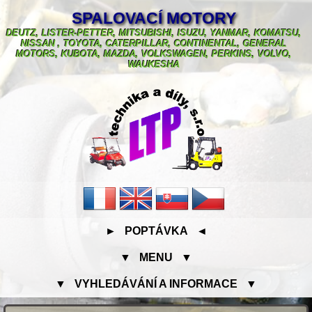
SPALOVACÍ MOTORY
DEUTZ, LISTER-PETTER, MITSUBISHI, ISUZU, YANMAR, KOMATSU,
NISSAN , TOYOTA, CATERPILLAR, CONTINENTAL, GENERAL
MOTORS, KUBOTA, MAZDA, VOLKSWAGEN, PERKINS, VOLVO,
WAUKESHA
► POPTÁVKA ◄
▼ MENU ▼
▼ VYHLEDÁVÁNÍ A INFORMACE ▼