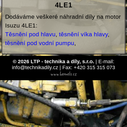
4LE1
Dodáváme veškeré náhradní díly na motor
Isuzu 4LE1:
Těsnění pod hlavu
,
těsnění víka hlavy
,
těsnění pod vodní pumpu
,
© 2026 LTP - technika a díly, s.r.o.
| E-mail:
info@technikadily.cz | Fax: +420 315 315 073
www.kernels.cz